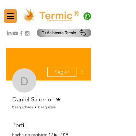
®
Tu Asistente Termic
Más acciones
Seguir
Daniel Salomon
Administrador
Daniel Salomon
0 seguidores
0 seguidos
Perfil
Fecha de registro: 12 jul 2019