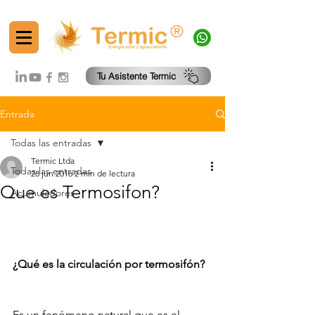
®
Tu Asistente Termic
Entrada
Todas las entradas
Termic Ltda
Todas las entradas
28 jun 2016
2 min de lectura
Que es Termosifon?
Acumuladores
¿Qué es la circulación por termosifón?
Es un fenómeno natural que es el 