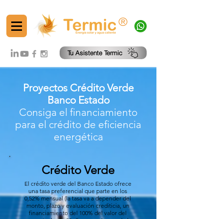
®
Tu Asistente Termic
Proyectos Crédito Verde
Banco Estado
Consiga el financiamiento
para el crédito de eficiencia
energética
Crédito Verde
El crédito verde del Banco Estado ofrece
una tasa preferencial que parte en los
0,52% mensual (la tasa va a depender del
monto, plazo y evaluación crediticia, un
financiamiento del 100% del valor del