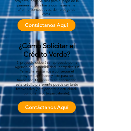
proyecto, hasta 90 días para el pago de la
primera cuota y hasta dos meses en el
año, no consecutivos, de no pago de
éstas.
Contáctanos Aquí
¿Cómo Solicitar el
Crédito Verde?
El proyecto deberá ser aprobado por la
Agencia de Sostenibilidad Energética. En
Termic te ayudamos a conseguir el
proyecto aprobado y listo para ser
financiado. El proyecto a financiar con
este crédito preferente puede ser tanto
fotovoltaico (para generar electricidad),
como térmico (agua caliente).
Contáctanos Aquí