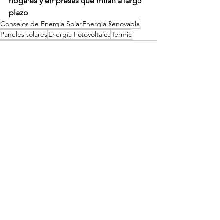
hogares y empresas que miran a largo 
plazo
Consejos de Energía Solar
Energía Renovable
Paneles solares
Energía Fotovoltaica
Termic
Ver todo
Entradas recientes