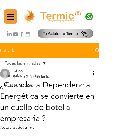
®
Tu Asistente Termic
Entrada
Todas las entradas
wfinol
Todas las entradas
27 ene
2 min de lectura
¿Cuándo la Dependencia
Acumuladores
Energética se convierte en
un cuello de botella
empresarial?
Actualizado:
2 mar