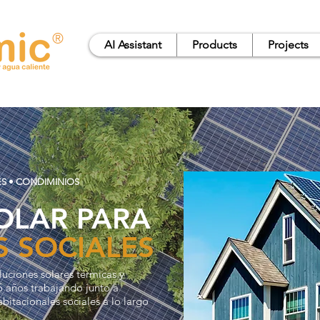
®
AI Assistant
Products
Projects
ES • CONDIMINIOS
OLAR PARA
 SOCIALES
luciones solares térmicas y
5 años trabajando junto a
tacionales sociales a lo largo