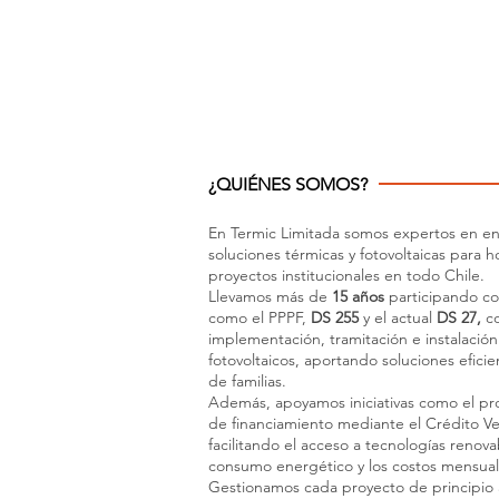
ECO BARR
Programa orientado a mejorar viv
electricidad). Incluye mejoras int
para colaborar con las EGIS y PS
¿QUIÉNES SOMOS?
En Termic Limitada somos expertos en ene
soluciones térmicas y fotovoltaicas para h
proyectos institucionales en todo Chile.​
Llevamos más de
15 años
participando c
como el PPPF,
DS 255
y el actual
DS 27,
co
implementación, tramitación e instalación
fotovoltaicos, aportando soluciones eficie
de familias.​
Además, apoyamos iniciativas como el pro
de financiamiento mediante el Crédito 
facilitando el acceso a tecnologías renov
consumo energético y los costos mensual
Gestionamos cada proyecto de principio a f