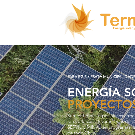
PARA EGIS • PSAT • MUNICIPALIDAD
ENERGÍA S
PROYECTOS
Somos Termic, especialistas en so
fotovoltaicas. Llevamos más de 1
SERVIU y MINVU en programas habi
de todo Chile.