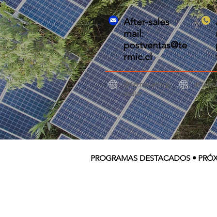
After-sales
mail:
postventas@te
rmic.cl
@Termic.energi
@Termic
asolar
PROGRAMAS DESTACADOS • PRÓ
NUEVO PROGRAMA MINVU
P