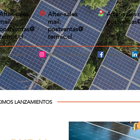
After-sales
After-sales
After-sales 
mail:
mail:
postventas@
postventas@
postventas@
termic.cl
termic.cl
.energiasolar
@Termic.energiasolar
Termic.cl
XIMOS LANZAMIENTOS
RIMER LLAMADO: JUNIO 2026