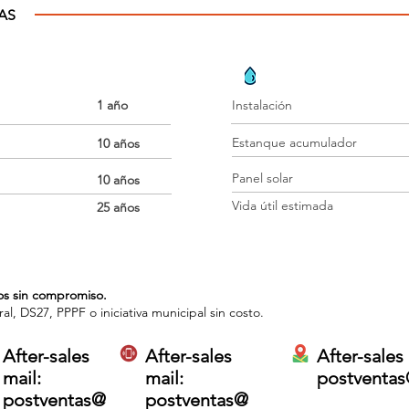
AS
PROYECTOS TÉRMICOS
1 año
Instalación
Estanque acumulador
10 años
Panel solar
10 años
Vida útil estimada
25 años
s sin compromiso.
l, DS27, PPPF o iniciativa municipal sin costo.
After-sales
After-sales
After-sales 
mail:
mail:
postventas
postventas@
postventas@