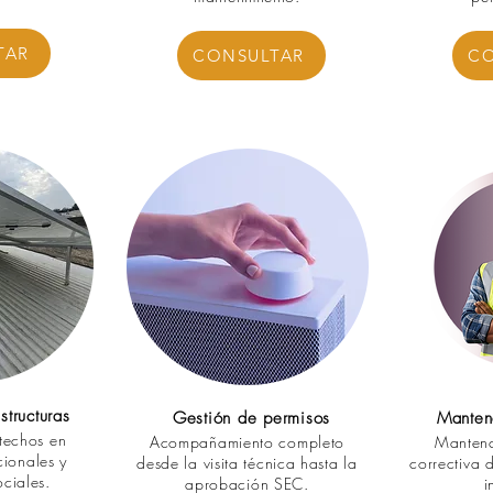
TAR
CONSULTAR
CO
tructuras
Gestión de permisos
Manten
techos en
Acompañamiento completo
Mantenc
cionales y
desde la visita técnica hasta la
correctiva 
ciales.
aprobación SEC.
i