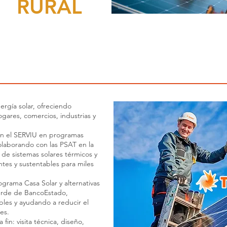
IO
RURAL
iendas aisladas de las ciudades, sin servicios urbanos completos (
egrales y es una oportunidad clave para instalar sistemas solares fot
AT en su implementación desde el primer llamado.
rgía solar, ofreciendo
ogares, comercios, industrias y
on el SERVIU en programas
laborando con las PSAT en la
 de sistemas solares térmicos y
ntes y sustentables para miles
grama Casa Solar y alternativas
Verde de BancoEstado,
ables y ayudando a reducir el
es.
in: visita técnica, diseño,