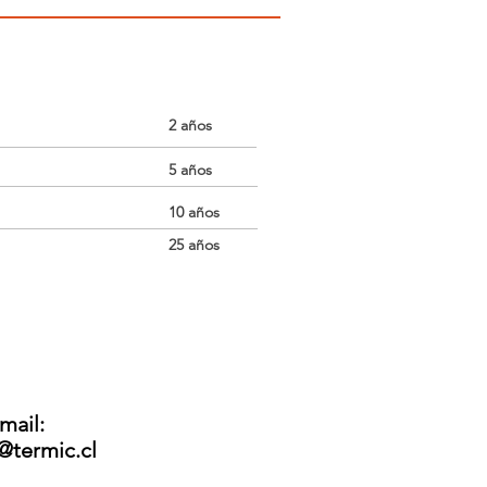
2 años
5 años
10 años
25 años
mail:
@termic.cl