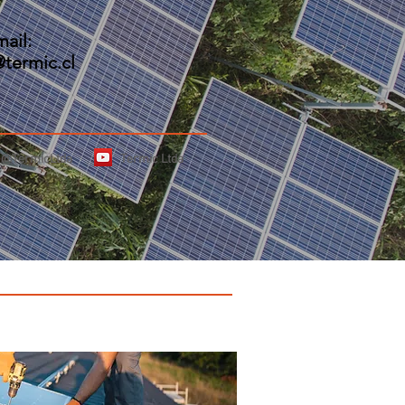
mail:
termic.cl
@TermicLtda
Termic Ltda