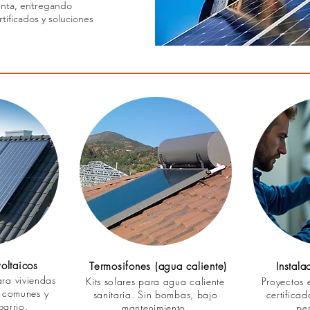
venta, entregando
ificados y soluciones
oltaicos
Termosifones (agua caliente)
Instala
ra viviendas
Kits solares para agua caliente
Proyectos e
s comunes y
sanitaria. Sin bombas, bajo
certifica
barrio.
mantenimiento.
pe