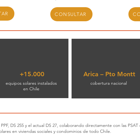
TAR
CONSULTAR
CO
+15.000
Arica – Pto Montt
equipos solares instalados
cobertura nacional
en Chile
PPF, DS 255 y el actual DS 27, colaborando directamente con las PSAT
solares en viviendas sociales y condominios de todo Chile.