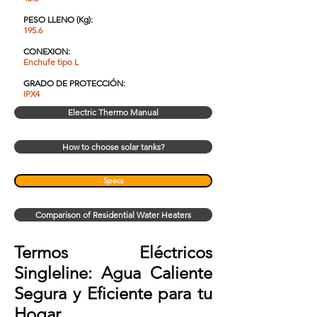
PESO LLENO (Kg)
:
195.6
CONEXION
:
Enchufe tipo L
GRADO DE PROTECCIÓN
:
IPX4
Electric Thermo Manual
How to choose solar tanks?
Specs
Comparison of Residential Water Heaters
Termos Eléctricos
Singleline: Agua Caliente
Segura y Eficiente para tu
Hogar