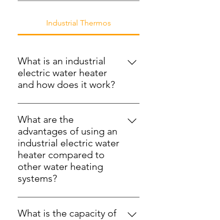
Industrial Thermos
What is an industrial
electric water heater
and how does it work?
An industrial electric water heater
is a device used to heat large
What are the
volumes of water in commercial
advantages of using an
and industrial environments. It
industrial electric water
works by means of electrical
heater compared to
resistors submerged in water,
other water heating
which heat up when receiving an
systems?
electric current, transferring the
Some advantages of industrial
heat to the surrounding water.
electric water heaters include their
What is the capacity of