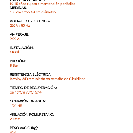
10-15 años sujeto a mantención periódic
a
MEDIDAS:
103 cm alto x 53 cm diámetro
VOLTAJE Y FRECUENCIA:
220 V / 50 Hz
AMPERAJE:
9.09 A
INSTALACIÓN:
Mural
PRESIÓN:
8 Bar
RESISTENCIA ELÉCTRICA:
Incoloy 840 recubierta en esmalte de Obsidiana
TIEMPO DE RECUPERACIÓN
:
de 15°C a 75°C: 5:14
CONEXIÓN DE AGUA:
1/2" HE
AISLACIÓN POLIURETANO:
20 mm
PESO VACIO (Kg):
45.6