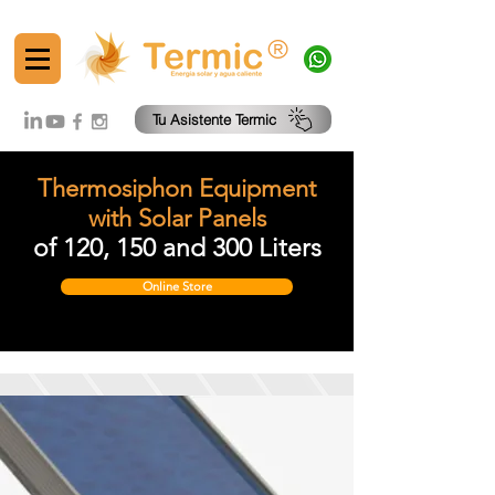
®
Tu Asistente Termic
Thermosiphon Equipment
with Solar Panels
of 120, 150 and 300 Liters
Online Store