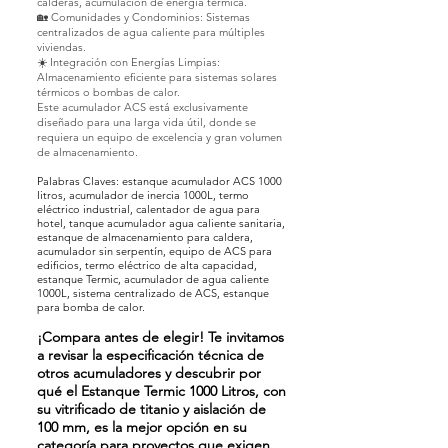
calderas, acumulación de energía térmica.
🏡 Comunidades y Condominios: Sistemas
centralizados de agua caliente para múltiples
viviendas.
☀️ Integración con Energías Limpias:
Almacenamiento eficiente para sistemas solares
térmicos o bombas de calor.
Este acumulador ACS está exclusivamente
diseñado para una larga vida útil, donde se
requiera un equipo de excelencia y gran volumen
de almacenamiento.
Palabras Claves: estanque acumulador ACS 1000
litros, acumulador de inercia 1000L, termo
eléctrico industrial, calentador de agua para
hotel, tanque acumulador agua caliente sanitaria,
estanque de almacenamiento para caldera,
acumulador sin serpentín, equipo de ACS para
edificios, termo eléctrico de alta capacidad,
estanque Termic, acumulador de agua caliente
1000L, sistema centralizado de ACS, estanque
para bomba de calor.
¡Compara antes de elegir! Te invitamos
a revisar la especificación técnica de
otros acumuladores y descubrir por
qué el Estanque Termic 1000 Litros, con
su vitrificado de titanio y aislación de
100 mm, es la mejor opción en su
categoría para proyectos que exigen