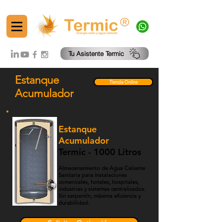
®
Tu Asistente Termic
Estanque
Tienda Online
Acumulador
Estanque
Acumulador
Termic - 1000 Litros
Almacenamiento de Agua Caliente
Sanitaria para instalaciones
comerciales, hoteles, hospitales,
industrias y sistemas centralizados.
Sin serpentín, máxima eficiencia y
durabilidad.