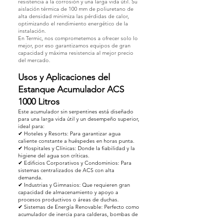
resistencia a la corrosión y una larga vida útil. Su
aislación térmica de 100 mm de poliuretano de
alta densidad minimiza las pérdidas de calor,
optimizando el rendimiento energético de la
instalación.
En Termic, nos comprometemos a ofrecer solo lo
mejor, por eso garantizamos equipos de gran
capacidad y máxima resistencia al mejor precio
del mercado.
Usos y Aplicaciones del
Estanque Acumulador ACS
1000 Litros
Este acumulador sin serpentines está diseñado
para una larga vida útil y un desempeño superior,
ideal para:
✔ Hoteles y Resorts: Para garantizar agua
caliente constante a huéspedes en horas punta.
✔ Hospitales y Clínicas: Donde la fiabilidad y la
higiene del agua son críticas.
✔ Edificios Corporativos y Condominios: Para
sistemas centralizados de ACS con alta
demanda.
✔ Industrias y Gimnasios: Que requieren gran
capacidad de almacenamiento y apoyo a
procesos productivos o áreas de duchas.
✔ Sistemas de Energía Renovable: Perfecto como
acumulador de inercia para calderas, bombas de