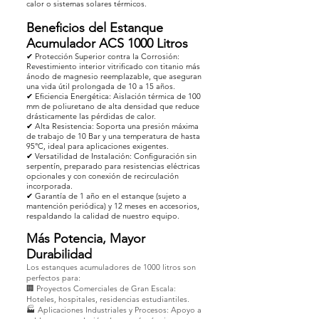
calor o sistemas solares térmicos.
Beneficios del Estanque
Acumulador ACS 1000 Litros
✔ Protección Superior contra la Corrosión:
Revestimiento interior vitrificado con titanio más
ánodo de magnesio reemplazable, que aseguran
una vida útil prolongada de 10 a 15 años.
✔ Eficiencia Energética: Aislación térmica de 100
mm de poliuretano de alta densidad que reduce
drásticamente las pérdidas de calor.
✔ Alta Resistencia: Soporta una presión máxima
de trabajo de 10 Bar y una temperatura de hasta
95°C, ideal para aplicaciones exigentes.
✔ Versatilidad de Instalación: Configuración sin
serpentín, preparado para resistencias eléctricas
opcionales y con conexión de recirculación
incorporada.
✔ Garantía de 1 año en el estanque (sujeto a
mantención periódica) y 12 meses en accesorios,
respaldando la calidad de nuestro equipo.
Más Potencia, Mayor
Durabilidad
Los estanques acumuladores de 1000 litros son
perfectos para:
🏢 Proyectos Comerciales de Gran Escala:
Hoteles, hospitales, residencias estudiantiles.
🏭 Aplicaciones Industriales y Procesos: Apoyo a