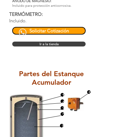
ÁNODO DE MAGNESIO:
Incluido para protección anticorrosiva.
TERMÓMETRO:
Incluido.
Solicitar Cotización
Ir a la tienda
Partes del Estanque
Acumulador
9
1
4
3
2
7