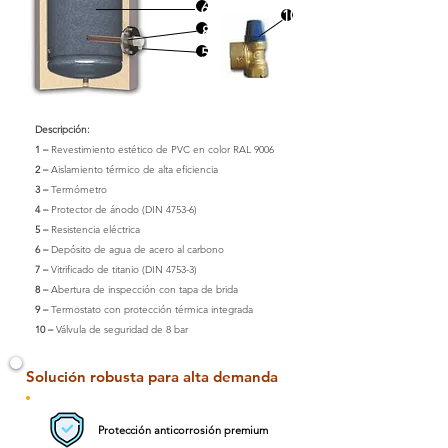
6
10
8
5
Descripción:
1 –
Revestimiento estético de PVC en color RAL 9006
2 –
Aislamiento térmico de alta eficiencia
3 –
Termómetro
4 –
Protector de ánodo (DIN 4753-6)
5 –
Resistencia eléctrica
6 –
Depósito de agua de acero al carbono
7 –
Vitrificado de titanio (DIN 4753-3)
8 –
Abertura de inspección con tapa de brida
9 –
Termostato con protección térmica integrada
10 –
Válvula de seguridad de 8 bar
Solución robusta para alta demanda
Protección anticorrosión premium