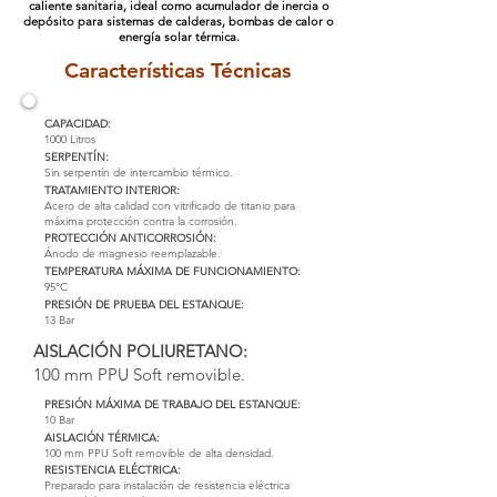
caliente sanitaria, ideal como acumulador de inercia o
depósito para sistemas de calderas, bombas de calor o
energía solar térmica.
Características Técnicas
CAPACIDAD:
1000 Litros
SERPENTÍN:
Sin serpentín de intercambio térmico.
TRATAMIENTO INTERIOR:
Acero de alta calidad con vitrificado de titanio para
máxima protección contra la corrosión.
PROTECCIÓN ANTICORROSIÓN:
Ánodo de magnesio reemplazable.
TEMPERATURA MÁXIMA DE FUNCIONAMIENTO:
95°C
PRESIÓN DE PRUEBA DEL ESTANQUE:
13 Bar
AISLACIÓN POLIURETANO:
100 mm PPU Soft removible.
PRESIÓN MÁXIMA DE TRABAJO DEL ESTANQUE:
10 Bar
AISLACIÓN TÉRMICA:
100 mm PPU Soft removible de alta densidad.
RESISTENCIA ELÉCTRICA:
Preparado para instalación de resistencia eléctrica