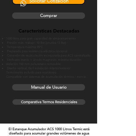
Solicitar Cotización
Comprar
Características Destacadas
1000 litros para gran capacidad de almacenamiento
Presión máx. trabajo: 10 Bar (prueba 13 Bar)
Temperatura máxima 95°C
Preparado para resistencia eléctrica opcional
Conexión de recirculación incorporada para ACS centralizado
Vitrificado titanio + ánodo magnesio: máxima duración.
Aislación 100 mm poliuretano removible
Diseño vertical, fácil instalación interior/exterior
Termómetro incluido para monitoreo
Compatible con sistemas de acumulación térmica / inercia
Manual de Usuario
Comparativa Termos Residenciales
El Estanque Acumulador ACS 1000 Litros Termic está
diseñado para acumular grandes volúmenes de agua