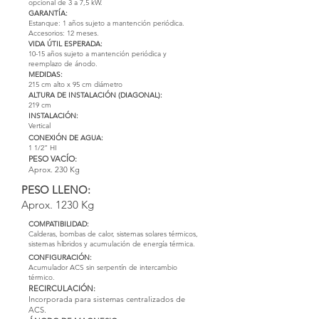
opcional de 3 a 7,5 kW.
GARANTÍA:
Estanque: 1 años sujeto a mantención periódica.
Accesorios: 12 meses.
VIDA ÚTIL ESPERADA:
10-15 años sujeto a mantención periódica y
reemplazo de ánodo.
MEDIDAS:
215 cm alto x 95 cm diámetro
ALTURA DE INSTALACIÓN (DIAGONAL):
219 cm
INSTALACIÓN:
Vertical
CONEXIÓN DE AGUA:
1 1/2” HI
PESO VACÍO:
Aprox. 230 Kg
PESO LLENO:
Aprox. 1230 Kg
COMPATIBILIDAD:
Calderas, bombas de calor, sistemas solares térmicos,
sistemas híbridos y acumulación de energía térmica.
CONFIGURACIÓN:
Acumulador ACS sin serpentín de intercambio
térmico.
RECIRCULACIÓN:
Incorporada para sistemas centralizados de
ACS.