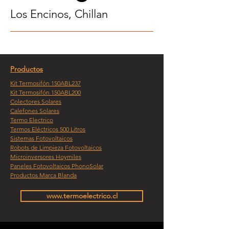
Los Encinos, Chillan
Productos
Kit Termosifón 150ABL237
Kit Termosifón 150ABL200
Colectores Solares
Calefones Solares
Termo Electrico
Termos Eléctricos 500 Litros
Sistemas Fotovoltaicos
Robots de Limpieza Fotovoltaicos
Microinversores Hoymiles
Paneles Fotovoltaicos PhonoSolar
Productos Marca Blanda
www.termoelectrico.cl