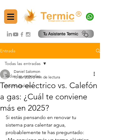
®
Tu Asistente Termic
Entrada
Todas las entradas
Daniel Salomon
Todas las entradas
15 abr 2025
2 min de lectura
Termo eléctrico vs. Calefón
Acumuladores
a gas: ¿Cuál te conviene
más en 2025?
Si estás pensando en renovar tu 
sistema para calentar agua, 
probablemente te has preguntado: 
¿Me conviene más un termo eléctrico 