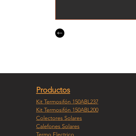
Productos
Kit Termosifón 150ABL237
Kit Termosifón 150ABL200
Colectores Solares
Calefones Solares
Termo Electrico