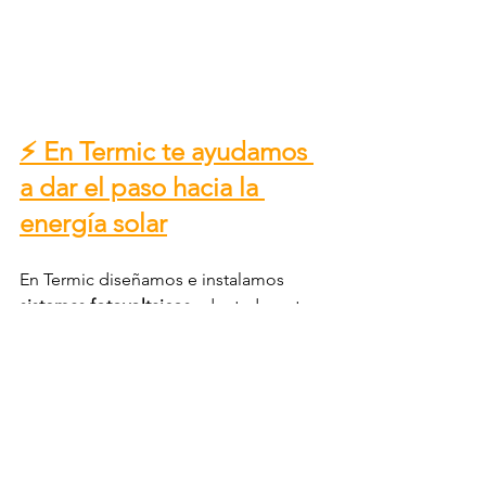
⚡ En Termic te ayudamos 
a dar el paso hacia la 
energía solar
En Termic diseñamos e instalamos 
sistemas fotovoltaicos
 adaptados a tus 
necesidades, con tecnología de alto 
rendimiento y un equipo especializado 
que te acompaña en cada etapa: 
desde el estudio preliminar hasta la 
conexión final.
Convierte el sol en tu fuente de 