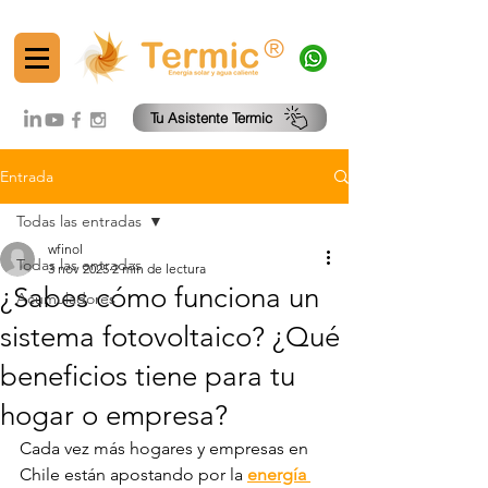
®
Tu Asistente Termic
Entrada
Todas las entradas
wfinol
Todas las entradas
3 nov 2025
2 min de lectura
¿Sabes cómo funciona un
Acumuladores
sistema fotovoltaico? ¿Qué
beneficios tiene para tu
hogar o empresa?
Cada vez más hogares y empresas en 
Chile están apostando por la 
energía 