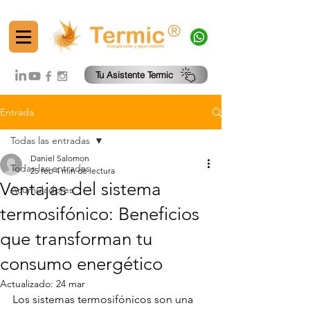
®
Tu Asistente Termic
Entrada
Todas las entradas
Daniel Salomon
Todas las entradas
25 feb
4 min de lectura
Ventajas del sistema
Acumuladores
termosifónico: Beneficios
que transforman tu
consumo energético
Actualizado:
24 mar
Los sistemas termosifónicos son una 