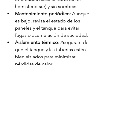
hemisferio sur) y sin sombras.
Mantenimiento periódico
: Aunque 
es bajo, revisa el estado de los 
paneles y el tanque para evitar 
fugas o acumulación de suciedad.
Aislamiento térmico
: Asegúrate de 
que el tanque y las tuberías estén 
bien aislados para minimizar 
pérdidas de calor.
Dimensionamiento correcto
: Elige 
un sistema acorde al consumo de 
agua caliente de tu hogar o 
negocio para evitar 
sobredimensionamientos o falta 
de capacidad.
Complementar con otras 
tecnologías
: En días nublados o 
invierno, puedes combinar el 